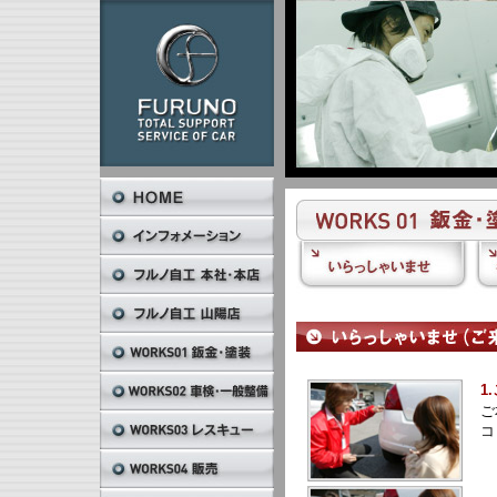
1
ご
コ