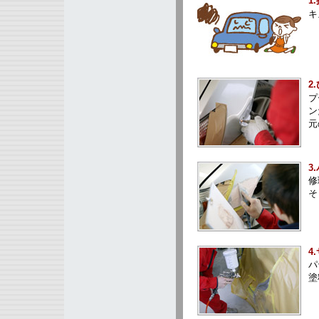
1
キ
2
プ
ン
元
3
修
そ
4
パ
塗