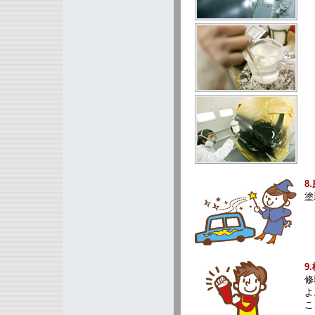
（
8
塗
9
修
よ
こ