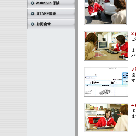
2
ご
ュ
ま
パ
3
図
す
4
御
ま