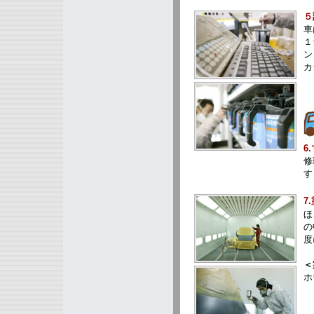
５
車
１
ン
カ
6
修
す
7
ほ
の
度
＜
ホ
（
（