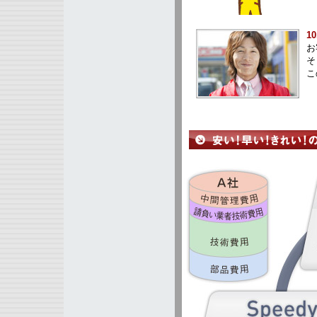
1
お
そ
こ