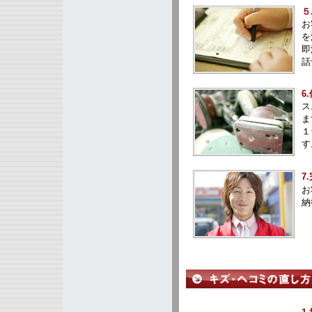
５
お
を
即
話
6
ス
ま
１
す
7
お
納